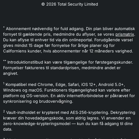
© 2026 Total Security Limited
*
Abonnement nødvendig for fuld adgang. Din plan bliver automatisk
fornyet til gældende pris, medmindre du aflyser, se vores
prismatrix
.
Du kan aflyse til enhver tid via din onlineportal. Forudgående varsel
gives mindst 15 dage før fornyelse for årlige planer og for
Californiens kunder, hvis abonnementer når 12 måneders varighed.
**
Introduktionstilbud kan være tilgængelige for førstegangskunder.
Fornyelser faktureres til standardprisen, medmindre andet er
angivet.
1
Kompatibel med Chrome, Edge, Safari, iOS 12+, Android 5.0+,
Windows og macOS. Funktioners tilgængelighed kan variere efter
platform og OS-version. En aktiv internetforbindelse er påkrævet for
synkronisering og brudovervågning.
2
Vault-indholdet er krypteret med AES‑256-kryptering. Dekryptering
kræver din hovedadgangskode, som aldrig lagres. Vi anvender en
zero-knowledge-krypteringsmodel — kun du kan få adgang til dine
data.